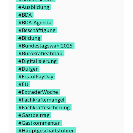
#Ausbildung
#BDA
#BDA-Agenda
#Beschäftigung
#Bildung
#Bundestagswahl2025
#Bürokratieabbau
#Digitalisierung
#Dulger
#EqaulPayDay
#EU
#ExtraderWoche
#Fachkräftemangel
#Fachkräftesicherung
#Gastbeitrag
#Gastkommentar
#Hauptgeschäftsführer