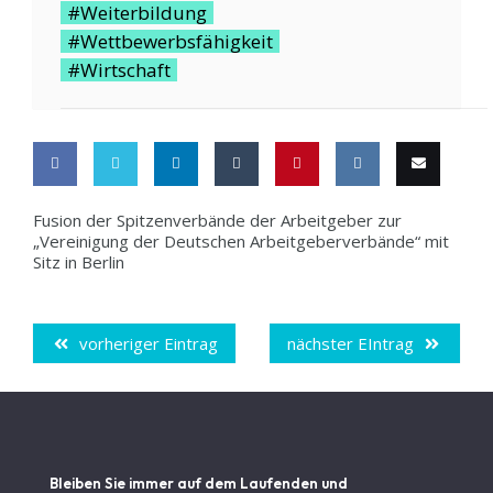
#Weiterbildung
#Wettbewerbsfähigkeit
#Wirtschaft
Share
Share
Share
Share
Pin
Share
Email
Fusion der Spitzenverbände der Arbeitgeber zur
„Vereinigung der Deutschen Arbeitgeberverbände“ mit
on
on
on
on
this
on VK
this
Sitz in Berlin
Facebook
Twitter
LinkedIn
Tumblr
vorheriger Eintrag
nächster EIntrag
Bleiben Sie immer auf dem Laufenden und