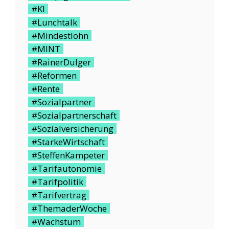
#KI
#Lunchtalk
#Mindestlohn
#MINT
#RainerDulger
#Reformen
#Rente
#Sozialpartner
#Sozialpartnerschaft
#Sozialversicherung
#StarkeWirtschaft
#SteffenKampeter
#Tarifautonomie
#Tarifpolitik
#Tarifvertrag
#ThemaderWoche
#Wachstum