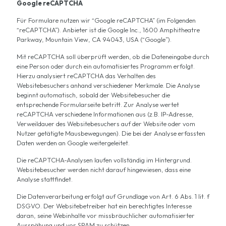
Google reCAPTCHA
Für Formulare nutzen wir “Google reCAPTCHA” (im Folgenden
“reCAPTCHA”). Anbieter ist die Google Inc., 1600 Amphitheatre
Parkway, Mountain View, CA 94043, USA (“Google”).
Mit reCAPTCHA soll überprüft werden, ob die Dateneingabe durch
eine Person oder durch ein automatisiertes Programm erfolgt.
Hierzu analysiert reCAPTCHA das Verhalten des
Websitebesuchers anhand verschiedener Merkmale. Die Analyse
beginnt automatisch, sobald der Websitebesucher die
entsprechende Formularseite betritt. Zur Analyse wertet
reCAPTCHA verschiedene Informationen aus (z.B. IP-Adresse,
Verweildauer des Websitebesuchers auf der Website oder vom
Nutzer getätigte Mausbewegungen). Die bei der Analyse erfassten
Daten werden an Google weitergeleitet.
Die reCAPTCHA-Analysen laufen vollständig im Hintergrund.
Websitebesucher werden nicht darauf hingewiesen, dass eine
Analyse stattfindet.
Die Datenverarbeitung erfolgt auf Grundlage von Art. 6 Abs. 1 lit. f
DSGVO. Der Websitebetreiber hat ein berechtigtes Interesse
daran, seine Webinhalte vor missbräuchlicher automatisierter
Ausspähung und vor SPAM zu schützen.