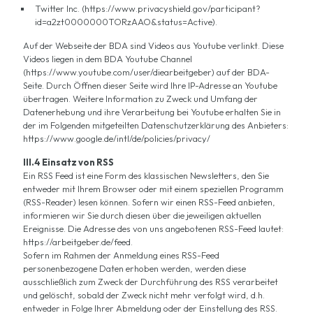
Twitter Inc. (https://www.privacyshield.gov/participant?
id=a2zt0000000TORzAAO&status=Active).
Auf der Webseite der BDA sind Videos aus Youtube verlinkt. Diese
Videos liegen in dem BDA Youtube Channel
(https://www.youtube.com/user/diearbeitgeber) auf der BDA-
Seite. Durch Öffnen dieser Seite wird Ihre IP-Adresse an Youtube
übertragen. Weitere Information zu Zweck und Umfang der
Datenerhebung und ihre Verarbeitung bei Youtube erhalten Sie in
der im Folgenden mitgeteilten Datenschutzerklärung des Anbieters:
https://www.google.de/intl/de/policies/privacy/
III.4 Einsatz von RSS
Ein RSS Feed ist eine Form des klassischen Newsletters, den Sie
entweder mit Ihrem Browser oder mit einem speziellen Programm
(RSS-Reader) lesen können. Sofern wir einen RSS-Feed anbieten,
informieren wir Sie durch diesen über die jeweiligen aktuellen
Ereignisse. Die Adresse des von uns angebotenen RSS-Feed lautet:
https://arbeitgeber.de/feed.
Sofern im Rahmen der Anmeldung eines RSS-Feed
personenbezogene Daten erhoben werden, werden diese
ausschließlich zum Zweck der Durchführung des RSS verarbeitet
und gelöscht, sobald der Zweck nicht mehr verfolgt wird, d.h.
entweder in Folge Ihrer Abmeldung oder der Einstellung des RSS.