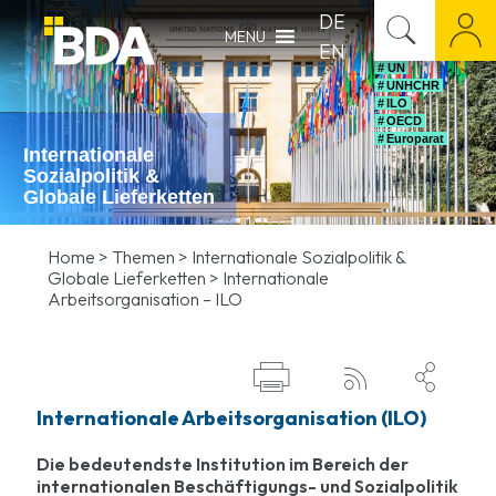
DE
MENU
EN
# UN
# UNHCHR
# ILO
# OECD
# Europarat
Internationale
Sozialpolitik &
Globale Lieferketten
Home
>
Themen
>
Internationale Sozialpolitik &
Globale Lieferketten
>
Internationale
Arbeitsorganisation – ILO



Internationale Arbeitsorganisation (ILO)
Die bedeutendste Institution im Bereich der
internationalen Beschäftigungs- und Sozialpolitik