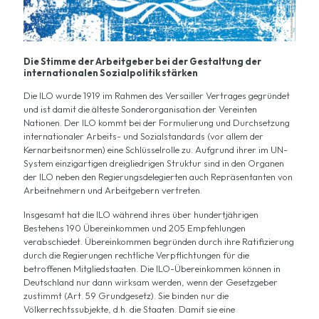
Die Stimme der Arbeitgeber bei der Gestaltung der
internationalen Sozialpolitik stärken
Die ILO wurde 1919 im Rahmen des Versailler Vertrages gegründet
und ist damit die älteste Sonderorganisation der Vereinten
Nationen. Der ILO kommt bei der Formulierung und Durchsetzung
internationaler Arbeits- und Sozialstandards (vor allem der
Kernarbeitsnormen) eine Schlüsselrolle zu. Aufgrund ihrer im UN-
System einzigartigen dreigliedrigen Struktur sind in den Organen
der ILO neben den Regierungsdelegierten auch Repräsentanten von
Arbeitnehmern und Arbeitgebern vertreten.
Insgesamt hat die ILO während ihres über hundertjährigen
Bestehens 190 Übereinkommen und 205 Empfehlungen
verabschiedet. Übereinkommen begründen durch ihre Ratifizierung
durch die Regierungen rechtliche Verpflichtungen für die
betroffenen Mitgliedstaaten. Die ILO-Übereinkommen können in
Deutschland nur dann wirksam werden, wenn der Gesetzgeber
zustimmt (Art. 59 Grundgesetz). Sie binden nur die
Völkerrechtssubjekte, d.h. die Staaten. Damit sie eine