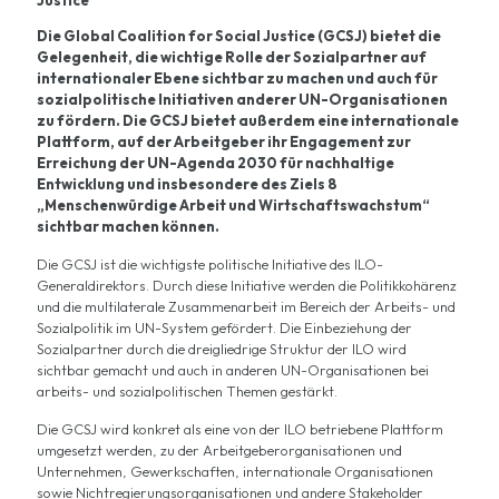
Die Global Coalition for Social Justice (GCSJ) bietet die
Gelegenheit, die wichtige Rolle der Sozialpartner auf
internationaler Ebene sichtbar zu machen und auch für
sozialpolitische Initiativen anderer UN-Organisationen
zu fördern. Die GCSJ bietet außerdem eine internationale
Plattform, auf der Arbeitgeber ihr Engagement zur
Erreichung der UN-Agenda 2030 für nachhaltige
Entwicklung und insbesondere des Ziels 8
„Menschenwürdige Arbeit und Wirtschaftswachstum“
sichtbar machen können.
Die GCSJ ist die wichtigste politische Initiative des ILO-
Generaldirektors. Durch diese Initiative werden die Politikkohärenz
und die multilaterale Zusammenarbeit im Bereich der Arbeits- und
Sozialpolitik im UN-System gefördert. Die Einbeziehung der
Sozialpartner durch die dreigliedrige Struktur der ILO wird
sichtbar gemacht und auch in anderen UN-Organisationen bei
arbeits- und sozialpolitischen Themen gestärkt.
Die GCSJ wird konkret als eine von der ILO betriebene Plattform
umgesetzt werden, zu der Arbeitgeberorganisationen und
Unternehmen, Gewerkschaften, internationale Organisationen
sowie Nichtregierungsorganisationen und andere Stakeholder