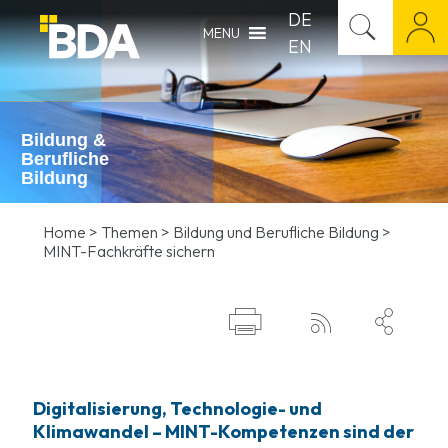
DE
MENU
EN
Bildung &
Berufliche
Bildung
Home
>
Themen
>
Bildung und Berufliche Bildung
>
MINT-Fachkräfte sichern



Digitalisierung, Technologie- und
Klimawandel – MINT-Kompetenzen sind der