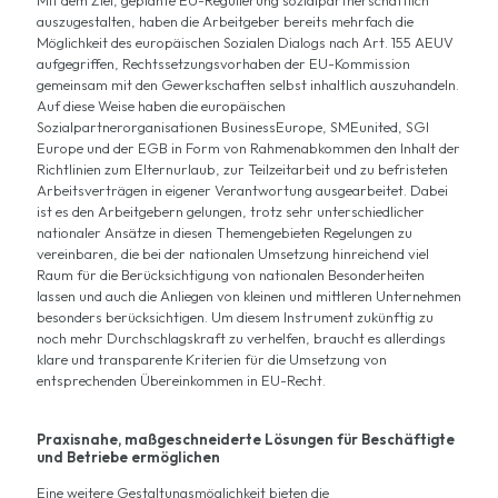
Mit dem Ziel, geplante EU-Regulierung sozialpartnerschaftlich
auszugestalten, haben die Arbeitgeber bereits mehrfach die
Möglichkeit des europäischen Sozialen Dialogs nach Art. 155 AEUV
aufgegriffen, Rechtssetzungsvorhaben der EU-Kommission
gemeinsam mit den Gewerkschaften selbst inhaltlich auszuhandeln.
Auf diese Weise haben die europäischen
Sozialpartnerorganisationen BusinessEurope, SMEunited, SGI
Europe und der EGB in Form von Rahmenabkommen den Inhalt der
Richtlinien zum Elternurlaub, zur Teilzeitarbeit und zu befristeten
Arbeitsverträgen in eigener Verantwortung ausgearbeitet. Dabei
ist es den Arbeitgebern gelungen, trotz sehr unterschiedlicher
nationaler Ansätze in diesen Themengebieten Regelungen zu
vereinbaren, die bei der nationalen Umsetzung hinreichend viel
Raum für die Berücksichtigung von nationalen Besonderheiten
lassen und auch die Anliegen von kleinen und mittleren Unternehmen
besonders berücksichtigen. Um diesem Instrument zukünftig zu
noch mehr Durchschlagskraft zu verhelfen, braucht es allerdings
klare und transparente Kriterien für die Umsetzung von
entsprechenden Übereinkommen in EU-Recht.
Praxisnahe, maßgeschneiderte Lösungen für Beschäftigte
und Betriebe ermöglichen
Eine weitere Gestaltungsmöglichkeit bieten die