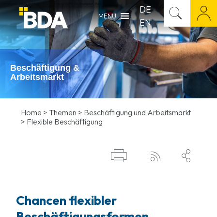
#Arbeitgeber
,
#BDA
,
Bundeskanzleramt
,
Christina Ramb
,
Die Arbeitgeber
,
Ramb
DE
MENU
EN
Beschäftigung &
Arbeitsmarkt
Home
>
Themen
>
Beschäftigung und Arbeitsmarkt
>
Flexible Beschäftigung



Chancen flexibler
Beschäftigungsformen