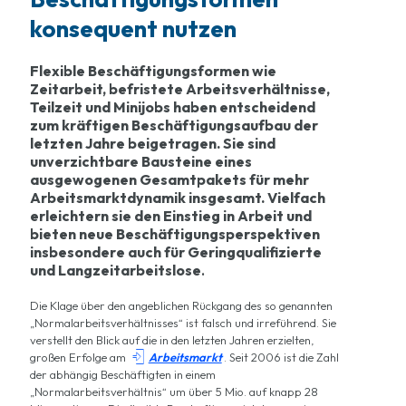
konsequent nutzen
Flexible Beschäftigungsformen wie
Zeitarbeit, befristete Arbeitsverhältnisse,
Teilzeit und Minijobs haben entscheidend
zum kräftigen Beschäftigungsaufbau der
letzten Jahre beigetragen. Sie sind
unverzichtbare Bausteine eines
ausgewogenen Gesamtpakets für mehr
Arbeitsmarktdynamik insgesamt. Vielfach
erleichtern sie den Einstieg in Arbeit und
bieten neue Beschäftigungsperspektiven
insbesondere auch für Geringqualifizierte
und Langzeitarbeitslose
.
Die Klage über den angeblichen Rückgang des so genannten
„Normalarbeitsverhältnisses“ ist falsch und irreführend. Sie
verstellt den Blick auf die in den letzten Jahren erzielten,

großen Erfolge am
Arbeitsmarkt
. Seit 2006 ist die Zahl
der abhängig Beschäftigten in einem
„Normalarbeitsverhältnis“ um über 5 Mio. auf knapp 28