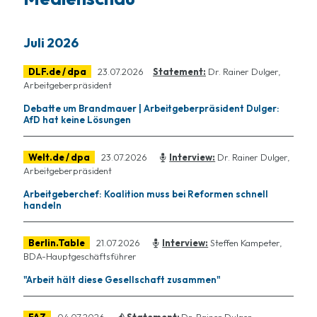
Juli 2026
DLF.de / dpa
23.07.2026
Statement:
Dr. Rainer Dulger,
Arbeitgeberpräsident
Debatte um Brandmauer | Arbeitgeberpräsident Dulger:
AfD hat keine Lösungen
Welt.de / dpa
23.07.2026
Interview:
Dr. Rainer Dulger,
Arbeitgeberpräsident
Arbeitgeberchef: Koalition muss bei Reformen schnell
handeln
Berlin.Table
21.07.2026
Interview:
Steffen Kampeter,
BDA-Hauptgeschäftsführer
"Arbeit hält diese Gesellschaft zusammen"
FAZ
04.07.2026
Statement:
Dr. Rainer Dulger,