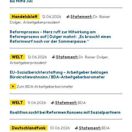
bis Mitte Juli
Handelsblatt
12.06.2026
Statement:
Dr. Rainer
Dulger, Arbeitgeberpräsident
Reformprozess - Merz ruft zur Mitwirkung am
Reformprozess auf | Dulger mahnt: „Es braucht einen
Reformwurf noch vor der Sommerpause.“
WELT
12.06.2026
Statement:
Dr. Rainer Dulger,
Arbeitgeberpräsident
EU-Sozialberichterstattung – Arbeitgeber beklagen
Bürokratiewahnsinn / BDA-Arbeitgeberbarometer
>
Zum BDA-Arbeitgeberbarometer
WELT
11.06.2026
Statement:
BDA
Koalition sucht bei Reformen Konsens mit Sozialpartnern
Deutschlandfunk
10.06.2026
Statement:
BDA