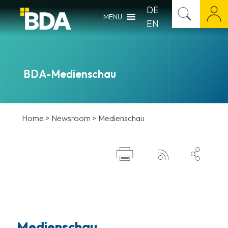
DE
MENU
EN
BDA-Medienschau
Home
>
Newsroom
>
Medienschau



Medienschau