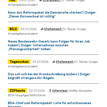
Arbeitgeberpräsident
Kann das Reformpaket die Demokratie stärken? | Dulger:
„Dieser Kurswechsel ist richtig“
BILD
03.07.2026
Statement:
Dr. Rainer Dulger,
Arbeitgeberpräsident
Neues Bundeswehr-Gesetz kann Folgen für Ihren Job
haben! | Dulger: Unternehmen müssten
„Planungssicherheit“ haben
Tagesschau
03.07.2026
Statement:
Dr. Rainer Dulger,
Arbeitgeberpräsident
Das soll sich bei der
Krankschreibung
ändern | Dulger
begrüßt strengere AU-Regeln
ZDFheute
02.07.2026
Interview:
Steffen Kampeter,
BDA-Hauptgeschäftsführer
BDA-Chef zum Reformpaket: Liste für entschlossenes
Handeln