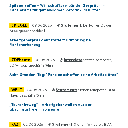
Spitzentreffen - Wirtschaftsverbände: Gespräch im
Kanzleramt für gemeinsamen Reformkurs nutzen
SPIEGEL
09.06.2026
Statement:
Dr. Rainer Dulger,
Arbeitgeberpräsident
Arbeitgeberpräsident fordert Dämpfung bei
Rentenerhöhung
ZDFheute
08.06.2026
Interview:
Steffen Kampeter,
BDA-Hauptgeschäftsführer
Acht-Stunden-Tag: "Parolen schaffen keine Arbeitsplätze"
WELT
04.06.2026
Statement:
Steffen Kampeter, BDA-
Hauptgeschäftsführer
„Teurer Irrweg“ – Arbeitgeber wollen Aus der
abschlagsfreien Frührente
FAZ
02.06.2026
Statement:
Steffen Kampeter, BDA-