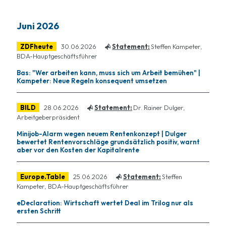
Juni 2026
ZDFheute
30.06.2026
Statement:
Steffen Kampeter,
BDA-Hauptgeschäftsführer
Bas: "Wer arbeiten kann, muss sich um Arbeit bemühen" |
Kampeter: Neue Regeln konsequent umsetzen
BILD
28.06.2026
Statement:
Dr. Rainer Dulger,
Arbeitgeberpräsident
Minijob-Alarm wegen neuem Rentenkonzept | Dulger
bewertet Rentenvorschläge grundsätzlich positiv, warnt
aber vor den Kosten der Kapitalrente
Europe.Table
25.06.2026
Statement:
Steffen
Kampeter, BDA-Hauptgeschäftsführer
eDeclaration: Wirtschaft wertet Deal im Trilog nur als
ersten Schritt