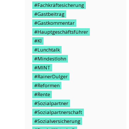
#Fachkräftesicherung
#Gastbeitrag
#Gastkommentar
#Hauptgeschäftsführer
#KI
#Lunchtalk
#Mindestlohn
#MINT
#RainerDulger
#Reformen
#Rente
#Sozialpartner
#Sozialpartnerschaft
#Sozialversicherung