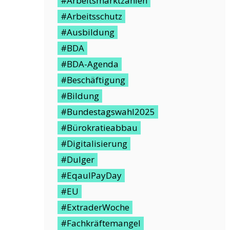
#Arbeitsmarktzahlen
#Arbeitsschutz
#Ausbildung
#BDA
#BDA-Agenda
#Beschäftigung
#Bildung
#Bundestagswahl2025
#Bürokratieabbau
#Digitalisierung
#Dulger
#EqaulPayDay
#EU
#ExtraderWoche
#Fachkräftemangel