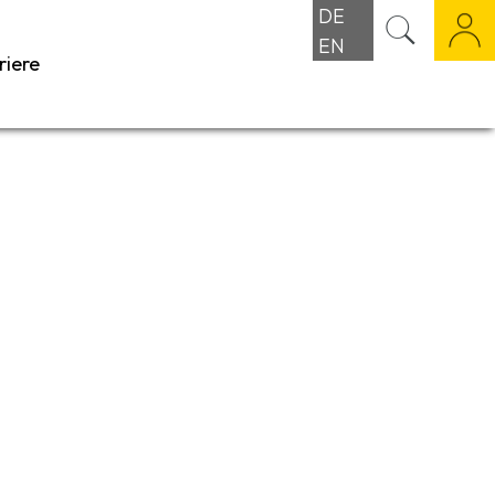
DE
EN
riere