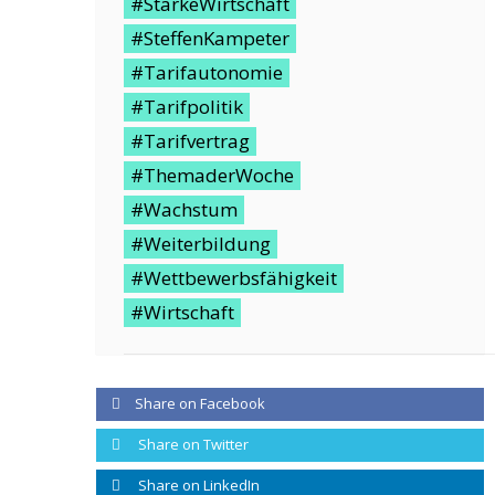
#StarkeWirtschaft
#SteffenKampeter
#Tarifautonomie
#Tarifpolitik
#Tarifvertrag
#ThemaderWoche
#Wachstum
#Weiterbildung
#Wettbewerbsfähigkeit
#Wirtschaft
Share on Facebook
Share on Twitter
Share on LinkedIn