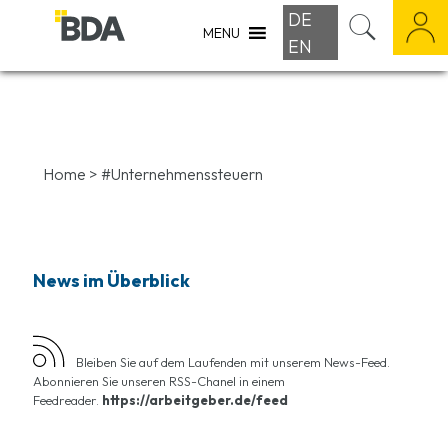
DE
MENU
EN
Home
>
#Unternehmenssteuern
News im Überblick
Bleiben Sie auf dem Laufenden mit unserem News-Feed.
Abonnieren Sie unseren RSS-Chanel in einem
Feedreader.
https://arbeitgeber.de/feed