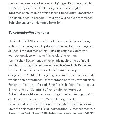
missachten die Vorgaben der endgültigen Richtlinie und des
EU-Vertragsrechts. Der Detailgrad der verlangten
Informationen ist auf betrieblicher Ebene kaum umsetzbar.
Die daraus resultierende Bürokratie würde die betroffenen
Betriebe unverhältnismäßig belasten.
Taxonomie-Verordnung
Die im Juni 2020 verabschiedete
Taxonomie-Verordnung
sieht zur Lenkung von Kapitalströmen zur Finanzierung der
grünen Transformation ein Klassifizierungssystem vor,
wonach gewisse wirtschaftliche Aktivitäten nach
technischen Bewertungskriterien als nachhaltig definiert
werden. Bislang wurden weder abschließend alle Kriterien
für die Umweltziele noch die Berichtsmethodik per
delegiertem Rechtsakt endgültig bestimmt, nichtsdestotrotz
werden den betroffenen Unternehmen bereits umfangreiche
Berichtspflichten auferlegt. Eine faktische Verpflichtung zur
Errichtung von Sorgfaltspflichtsystemen wäre aus
Arbeitgebersicht ein massiver Eingriff in das Kerngeschäft
der Unternehmen, der die Vielzahl der geltenden
Gesellschaftsrechtstraditionen außer Acht lässt und damit
unverhältnismäßig ist. Es ist inakzeptabel, Unternehmen zur
Einhaltung freiwilliger CSR-Rahmenwerke, etwa der OECD-