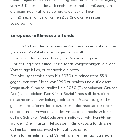
von EU-Kriterien, die Unternehmen einhalten müssen, um
als sozial nachhaltig zu gelten, widerspricht den
primärrechtlich verankerten Zuständigkeiten in der
Sozialpolitik.
Europäische Klimasozialfonds
Im Juli 2021 hat die Europäische Kommission im Rahmen des
„
Fit-für-55
“-Pakets, das insgesamt zwölf
Gesetzesinitiativen umfasst, eine
Verordnung zur
Einrichtung eines Klima-Sozialfonds
vorgeschlagen. Ziel der
Vorschläge ist es, europaweit die Netto-
Treibhausgasemissionen bis 2030 um mindestens 55 %
gegenüber dem Stand von 1990 zu senken und auf diesem
Wege auch Klimaneutralität bis 2050 (
Europäischer Grüner
Deal
) zu erreichen. Der Klima-Sozialfonds soll dazu dienen,
die sozialen und verteilungspolitischen Auswirkungen der
grünen Transformation abzufedern, die insbesondere von
der geplanten
Erweiterung des Emissionshandelssystems
auf die Sektoren Gebäude und Straßenverkehr herrühren
würden. Die Finanzmittel aus dem Klima-Sozialfonds zielen
auf einkommensschwache Privathaushalte,
Kleinstunternehmen und Verkehrsteilnehmer ab, da sie an