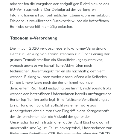
missachten die Vorgaben der endgültigen Richtlinie und des
EU-Vertragsrechts. Der Detailgrad der verlangten
Informationen ist auf betrieblicher Ebene kaum umsetzbar.
Die daraus resultierende Bürokratie würde die betroffenen
Betriebe unverhältnismäßig belasten.
Taxonomie-Verordnung
Die im Juni 2020 verabschiedete
Taxonomie-Verordnung
sieht zur Lenkung von Kapitalströmen zur Finanzierung der
grünen Transformation ein Klassifizierungssystem vor,
wonach gewisse wirtschaftliche Aktivitäten nach
technischen Bewertungskriterien als nachhaltig definiert
werden. Bislang wurden weder abschließend alle Kriterien
für die Umweltziele noch die Berichtsmethodik per
delegiertem Rechtsakt endgültig bestimmt, nichtsdestotrotz
werden den betroffenen Unternehmen bereits umfangreiche
Berichtspflichten auferlegt. Eine faktische Verpflichtung zur
Errichtung von Sorgfaltspflichtsystemen wäre aus
Arbeitgebersicht ein massiver Eingriff in das Kerngeschäft
der Unternehmen, der die Vielzahl der geltenden
Gesellschaftsrechtstraditionen außer Acht lässt und damit
unverhältnismäßig ist. Es ist inakzeptabel, Unternehmen zur
Einhaltung freiwilliger CSR-Rahmenwerke, etwa der OECD-