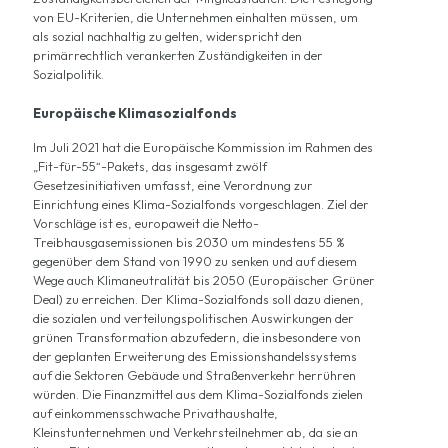
von EU-Kriterien, die Unternehmen einhalten müssen, um
als sozial nachhaltig zu gelten, widerspricht den
primärrechtlich verankerten Zuständigkeiten in der
Sozialpolitik.
Europäische Klimasozialfonds
Im Juli 2021 hat die Europäische Kommission im Rahmen des
„
Fit-für-55
“-Pakets, das insgesamt zwölf
Gesetzesinitiativen umfasst, eine
Verordnung zur
Einrichtung eines Klima-Sozialfonds
vorgeschlagen. Ziel der
Vorschläge ist es, europaweit die Netto-
Treibhausgasemissionen bis 2030 um mindestens 55 %
gegenüber dem Stand von 1990 zu senken und auf diesem
Wege auch Klimaneutralität bis 2050 (
Europäischer Grüner
Deal
) zu erreichen. Der Klima-Sozialfonds soll dazu dienen,
die sozialen und verteilungspolitischen Auswirkungen der
grünen Transformation abzufedern, die insbesondere von
der geplanten
Erweiterung des Emissionshandelssystems
auf die Sektoren Gebäude und Straßenverkehr herrühren
würden. Die Finanzmittel aus dem Klima-Sozialfonds zielen
auf einkommensschwache Privathaushalte,
Kleinstunternehmen und Verkehrsteilnehmer ab, da sie an