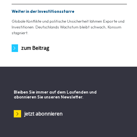
Weiter in der Investitionsstarre
Globale Konflikte und politische Unsicherheit lähmen Exporte und
Investitionen. Deutschlands Wachstum bleibt schwach, Konsum
stagniert.
zum Beitrag
Bleiben Sie immer auf dem Laufenden und
abonnieren Sie unseren Newsletter.
jetzt abonnieren