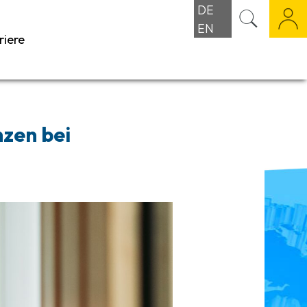
DE
EN
riere
zen bei