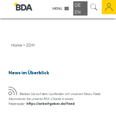
DE
MENU
EN
Home
>
ZDH
News im Überblick
Bleiben Sie auf dem Laufenden mit unserem News-Feed.
Abonnieren Sie unseren RSS-Chanel in einem
Feedreader.
https://arbeitgeber.de/feed