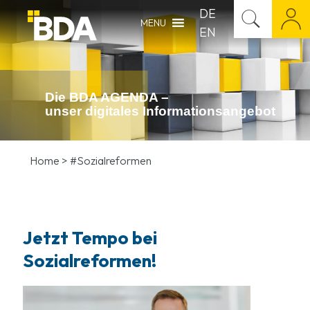
DE
MENU
EN
Die BDA AGENDA –
unser digitales Infor­mations­angebot
Home
>
#Sozialreformen
Jetzt Tempo bei
Sozialreformen!