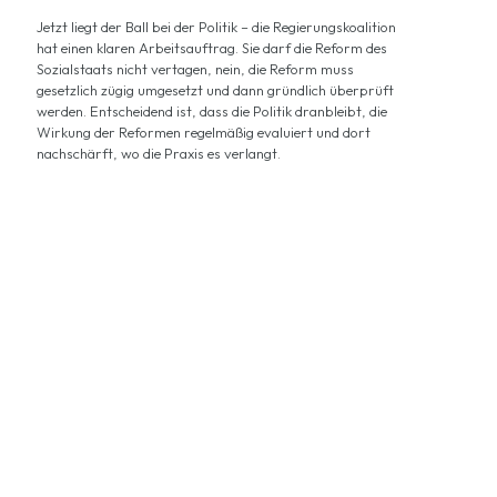
Jetzt liegt der Ball bei der Politik – die Regierungskoalition
hat einen klaren Arbeitsauftrag. Sie darf die Reform des
Sozialstaats nicht vertagen, nein, die Reform muss
gesetzlich zügig umgesetzt und dann gründlich überprüft
werden. Entscheidend ist, dass die Politik dranbleibt, die
Wirkung der Reformen regelmäßig evaluiert und dort
nachschärft, wo die Praxis es verlangt.
Jetzt Tempo bei
Sozialreformen!
Von Reiner Holznagel, Präsident des Bund der Steuerzahler e. V.
(BdSt)