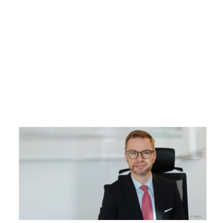
Kommission diesen Punkt nur streift, muss die Bekämpfung von
Leistungsmissbrauch in den kommenden
Gesetzgebungsverfahren zu einem zentralen Werkzeug werden.
Warum? Wieder ganz klar: um unser Steuergeld zu schützen!
Jetzt liegt der Ball bei der Politik – die Regierungskoalition hat
einen klaren Arbeitsauftrag. Sie darf die Reform des Sozialstaats
nicht vertagen, nein, die Reform muss gesetzlich zügig umgesetzt
und dann gründlich überprüft werden. Entscheidend ist, dass die
Politik dranbleibt, die Wirkung der Reformen regelmäßig evaluiert
und dort nachschärft, wo die Praxis es verlangt.