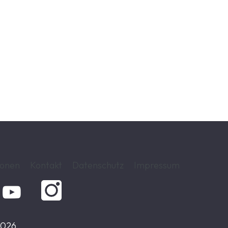
gsmissbrauch muss eisern eingedämmt werden. Gerade mi
schen den Sozial-, Finanz- und Sicherheitsbehörden endl
nd beim Kindergeld! Obwohl die Kommission diesen Punk
zgebungsverfahren zu einem zentralen Werkzeug werde
rungskoalition hat einen klaren Arbeitsauftrag. Sie darf di
 dann gründlich überprüft werden. Entscheidend ist, dass
härft, wo die Praxis es verlangt.
ionen
Kontakt
Datenschutz
Impressum

2026