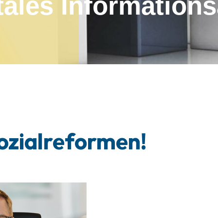
tales Infor­mation
ozialreformen!