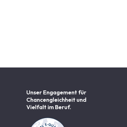
t Blick auf die Schwachstellen, die die EU-
ich ein Datenaustausch etabliert werden.
t nur streift, muss die Bekämpfung von
n. Warum? Wieder ganz klar: um unser
e Reform des Sozialstaats nicht vertagen, nein,
 die Politik dranbleibt, die Wirkung der
Unser Engagement für
Chancen­gleichheit und
Vielfalt im Beruf.