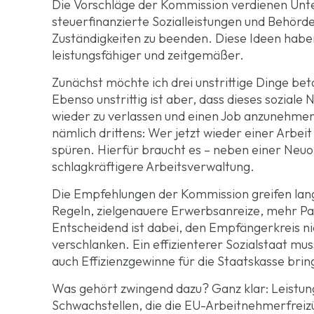
Die Vorschläge der Kommission verdienen Unters
steuerfinanzierte Sozialleistungen und Behör
Zuständigkeiten zu beenden. Diese Ideen haben 
leistungsfähiger und zeitgemäßer.
Zunächst möchte ich drei unstrittige Dinge bet
Ebenso unstrittig ist aber, dass dieses soziale
wieder zu verlassen und einen Job anzunehmen. 
nämlich drittens: Wer jetzt wieder einer Arbei
spüren. Hierfür braucht es – neben einer Neuo
schlagkräftigere Arbeitsverwaltung.
Die Empfehlungen der Kommission greifen lang
Regeln, zielgenauere Erwerbsanreize, mehr Pa
Entscheidend ist dabei, den Empfängerkreis ni
verschlanken. Ein effizienterer Sozialstaat m
auch Effizienzgewinne für die Staatskasse brin
Was gehört zwingend dazu? Ganz klar: Leistun
Schwachstellen, die die EU-Arbeitnehmerfreizü