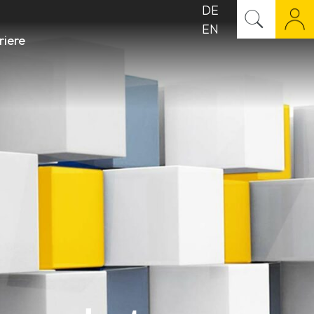
DE
EN
riere