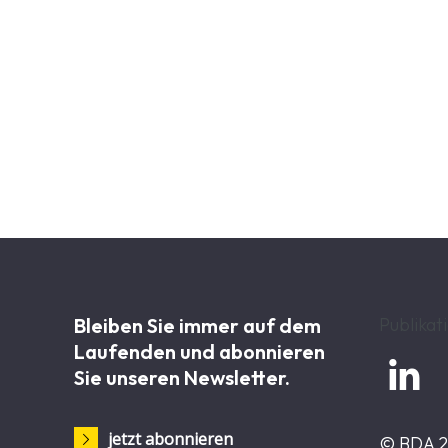
Was gehört zwingend dazu? Ganz klar: Leistun
Arbeitnehmerfreizügigkeit offenlegt, muss zwi
Schluss mit dem Missbrauch beim Bürgergeld u
Leistungsmissbrauch in den kommenden Geset
Steuergeld zu schützen!
Jetzt liegt der Ball bei der Politik – die Regie
die Reform muss gesetzlich zügig umgesetzt und
Reformen regelmäßig evaluiert und dort nachsc
Bleiben Sie immer auf dem
Publikat
Laufenden und abonnieren

Sie unseren Newsletter.
jetzt abonnieren
© BDA 