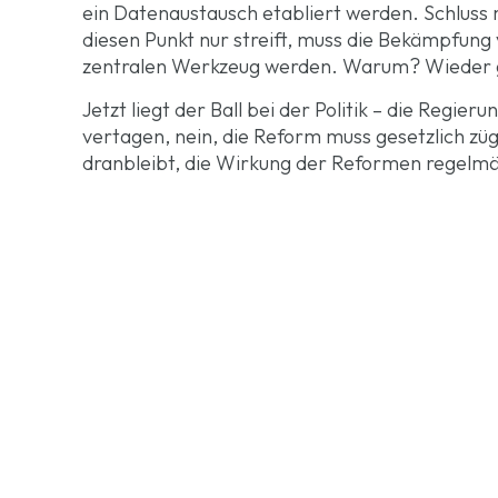
ein Datenaustausch etabliert werden. Schluss
diesen Punkt nur streift, muss die Bekämpfu
zentralen Werkzeug werden. Warum? Wieder ga
Jetzt liegt der Ball bei der Politik – die Regie
vertagen, nein, die Reform muss gesetzlich züg
dranbleibt, die Wirkung der Reformen regelmäßi
Jetzt Tempo bei S
Von Reiner Holznagel, Präsident des Bund der 