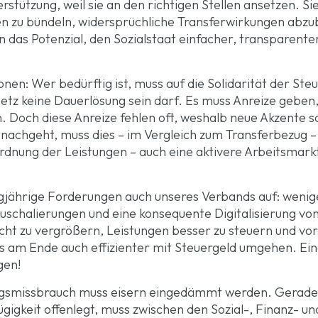
tützung, weil sie an den richtigen Stellen ansetzen. Sie
den zu bündeln, widersprüchliche Transferwirkungen abz
das Potenzial, den Sozialstaat einfacher, transparenter
onen: Wer bedürftig ist, muss auf die Solidarität der Ste
 Netz keine Dauerlösung sein darf. Es muss Anreize geben
Doch diese Anreize fehlen oft, weshalb neue Akzente sch
t nachgeht, muss dies – im Vergleich zum Transferbezug – 
rdnung der Leistungen – auch eine aktivere Arbeitsmarkt
jährige Forderungen auch unseres Verbands auf: wenige
uschalierungen und eine konsequente Digitalisierung vo
cht zu vergrößern, Leistungen besser zu steuern und vo
uss am Ende auch effizienter mit Steuergeld umgehen. Ei
gen!
gsmissbrauch muss eisern eingedämmt werden. Gerade m
gigkeit offenlegt, muss zwischen den Sozial-, Finanz- u