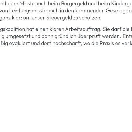
 mit dem Missbrauch beim Bürgergeld und beim Kinderg
ng von Leistungsmissbrauch in den kommenden Gesetzge
nz klar: um unser Steuergeld zu schützen!
rungskoalition hat einen klaren Arbeitsauftrag. Sie darf di
ig umgesetzt und dann gründlich überprüft werden. Entsch
g evaluiert und dort nachschärft, wo die Praxis es verl
ozialreformen!
Steuerzahler e. V. (BdSt)