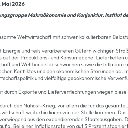
. Mai 2026
schungsgruppe Makroökonomie und Konjunktur,
Institut 
esamte Weltwirtschaft mit schwer kalkulierbaren Belast
it Energie und teils verarbeiteten Gütern wichtigen Str
ks auf der Produktions- und Konsumebene. Lieferketten 
rtschaft und Welthandel abschwächen sowie die Inflation 
schen Konfliktes und den ökonomischen Störungen ab. I
schaftspolitik und vielfältige geoökonomische Verwer
it durch Exporte und Lieferverflechtungen wiegen dies
durch den Nahost-Krieg, vor allem die für das gesamte 
kswirtschaft weiterhin kaum von der Stelle kommen. Das
h vorwiegend aus den expandierenden Staatsausgaben. D
ig. Bei einer Inflationsrate von gut 3 Prozent stagnier