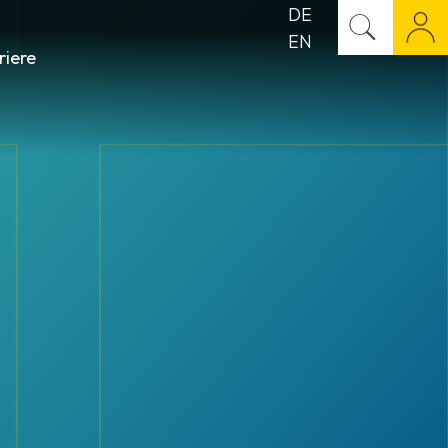
DE
EN
riere