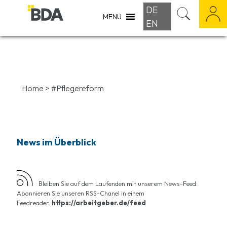
DE
MENU
EN
Home
>
#Pflegereform
News im Überblick
Bleiben Sie auf dem Laufenden mit unserem News-Feed.
Abonnieren Sie unseren RSS-Chanel in einem
Feedreader.
https://arbeitgeber.de/feed