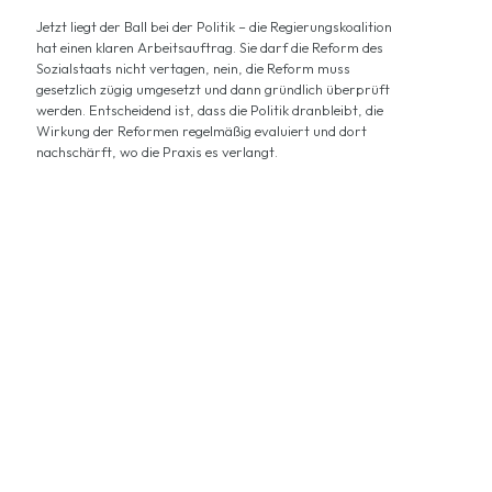
Jetzt liegt der Ball bei der Politik – die Regierungskoalition
hat einen klaren Arbeitsauftrag. Sie darf die Reform des
Sozialstaats nicht vertagen, nein, die Reform muss
gesetzlich zügig umgesetzt und dann gründlich überprüft
werden. Entscheidend ist, dass die Politik dranbleibt, die
Wirkung der Reformen regelmäßig evaluiert und dort
nachschärft, wo die Praxis es verlangt.
Jetzt Tempo bei
Sozialreformen!
Von Reiner Holznagel, Präsident des Bund der Steuerzahler e. V.
(BdSt)