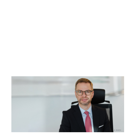
Kommission diesen Punkt nur streift, muss die Bekämpfung von
Leistungsmissbrauch in den kommenden
Gesetzgebungsverfahren zu einem zentralen Werkzeug werden.
Warum? Wieder ganz klar: um unser Steuergeld zu schützen!
Jetzt liegt der Ball bei der Politik – die Regierungskoalition hat
einen klaren Arbeitsauftrag. Sie darf die Reform des Sozialstaats
nicht vertagen, nein, die Reform muss gesetzlich zügig umgesetzt
und dann gründlich überprüft werden. Entscheidend ist, dass die
Politik dranbleibt, die Wirkung der Reformen regelmäßig evaluiert
und dort nachschärft, wo die Praxis es verlangt.