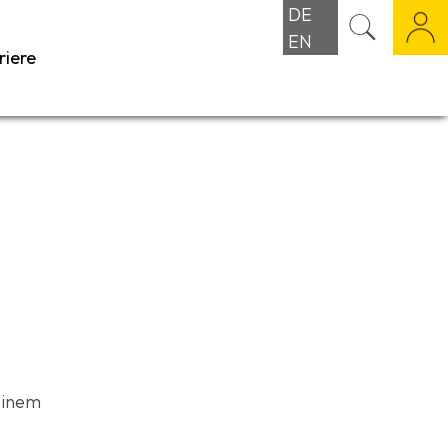
DE
EN
riere
einem