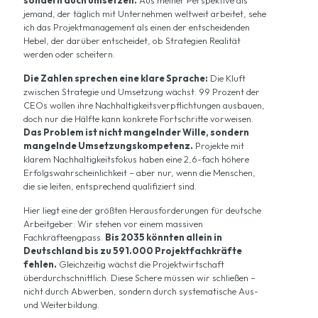
sondern auch umsetzen.
Aus meiner Perspektive als
jemand, der täglich mit Unternehmen weltweit arbeitet, sehe
ich das Projektmanagement als einen der entscheidenden
Hebel, der darüber entscheidet, ob Strategien Realität
werden oder scheitern.
Die Zahlen sprechen eine klare Sprache:
Die Kluft
zwischen Strategie und Umsetzung wächst. 99 Prozent der
CEOs wollen ihre Nachhaltigkeitsverpflichtungen ausbauen,
doch nur die Hälfte kann konkrete Fortschritte vorweisen.
Das Problem ist nicht mangelnder Wille, sondern
mangelnde Umsetzungskompetenz.
Projekte mit
klarem Nachhaltigkeitsfokus haben eine 2,6-fach höhere
Erfolgswahrscheinlichkeit – aber nur, wenn die Menschen,
die sie leiten, entsprechend qualifiziert sind.
Hier liegt eine der größten Herausforderungen für deutsche
Arbeitgeber: Wir stehen vor einem massiven
Fachkräfteengpass.
Bis 2035 könnten allein in
Deutschland bis zu 591.000 Projektfachkräfte
fehlen.
Gleichzeitig wächst die Projektwirtschaft
überdurchschnittlich. Diese Schere müssen wir schließen –
nicht durch Abwerben, sondern durch systematische Aus-
und Weiterbildung.