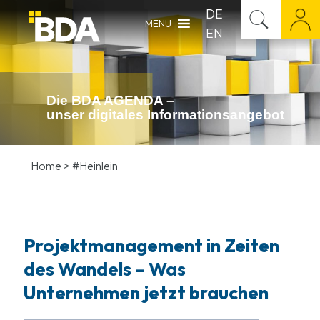
DE
MENU
EN
Die BDA AGENDA –
unser digitales Infor­mations­angebot
Home
>
#Heinlein
Projektmanagement in Zeiten
des Wandels – Was
Unternehmen jetzt brauchen