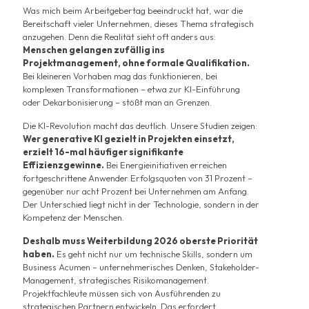
Was mich beim Arbeitgebertag beeindruckt hat, war die
Bereitschaft vieler Unternehmen, dieses Thema strategisch
anzugehen. Denn die Realität sieht oft anders aus:
Menschen gelangen zufällig ins
Projektmanagement, ohne formale Qualifikation.
Bei kleineren Vorhaben mag das funktionieren, bei
komplexen Transformationen – etwa zur KI-Einführung
oder Dekarbonisierung – stößt man an Grenzen.
Die KI-Revolution macht das deutlich. Unsere Studien zeigen:
Wer generative KI gezielt in Projekten einsetzt,
erzielt 16-mal häufiger signifikante
Effizienzgewinne.
Bei Energieinitiativen erreichen
fortgeschrittene Anwender Erfolgsquoten von 31 Prozent –
gegenüber nur acht Prozent bei Unternehmen am Anfang.
Der Unterschied liegt nicht in der Technologie, sondern in der
Kompetenz der Menschen.
Deshalb muss Weiterbildung 2026 oberste Priorität
haben.
Es geht nicht nur um technische Skills, sondern um
Business Acumen – unternehmerisches Denken, Stakeholder-
Management, strategisches Risikomanagement.
Projektfachleute müssen sich von Ausführenden zu
strategischen Partnern entwickeln. Das erfordert