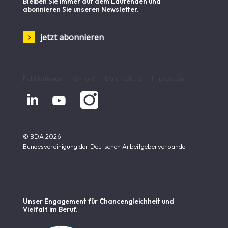
Bleiben Sie immer auf dem Laufenden und
abonnieren Sie unseren Newsletter.
jetzt abonnieren
Publikationen
Kontakt
Datenschutz
Impressum


© BDA 2026
Bundesvereinigung der Deutschen Arbeitgeberverbände
Unser Engagement für Chancen­gleichheit und
Vielfalt im Beruf.