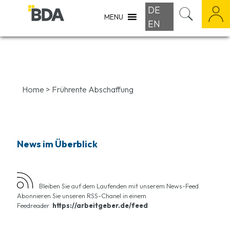
DE
MENU
EN
Home
>
Frührente Abschaffung
News im Überblick
Bleiben Sie auf dem Laufenden mit unserem News-Feed.
Abonnieren Sie unseren RSS-Chanel in einem
Feedreader.
https://arbeitgeber.de/feed