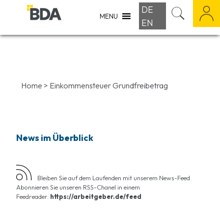
DE
MENU
EN
Home
>
Einkommensteuer Grundfreibetrag
News im Überblick
Bleiben Sie auf dem Laufenden mit unserem News-Feed.
Abonnieren Sie unseren RSS-Chanel in einem
Feedreader.
https://arbeitgeber.de/feed