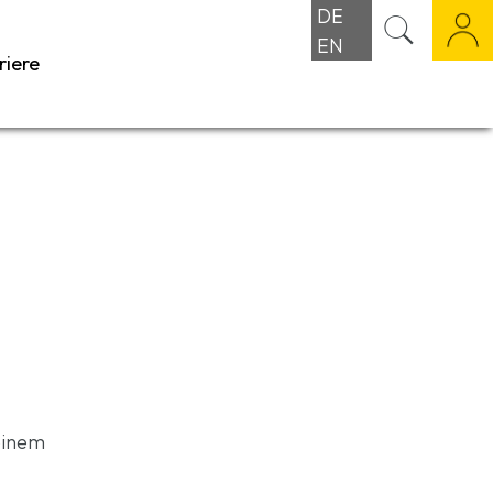
DE
EN
riere
einem