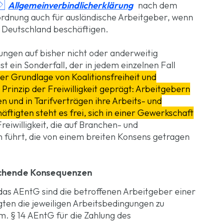

Allgemeinverbindlicherklärung
nach dem
rordnung auch für ausländische Arbeitgeber, wenn
 Deutschland beschäftigen.
ungen auf bisher nicht oder anderweitig
t ein Sonderfall, der in jedem einzelnen Fall
er Grundlage von Koalitionsfreiheit und
 Prinzip der Freiwilligkeit geprägt: Arbeitgebern
en und in Tarifverträgen ihre Arbeits- und
tigten steht es frei, sich in einer Gewerkschaft
reiwilligkeit, die auf Branchen- und
n führt, die von einem breiten Konsens getragen
eichende Konsequenzen
 das AEntG sind die betroffenen Arbeitgeber einer
igten die jeweiligen Arbeitsbedingungen zu
 § 14 AEntG für die Zahlung des