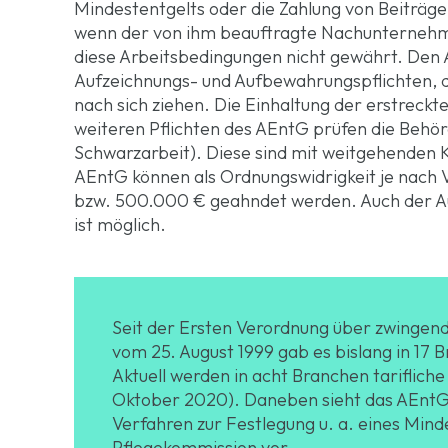
Mindestentgelts oder die Zahlung von Beiträg
wenn der von ihm beauftragte Nachunterneh
diese Arbeitsbedingungen nicht gewährt. Den 
Aufzeichnungs- und Aufbewahrungspflichten, d
nach sich ziehen. Die Einhaltung der erstreckt
weiteren Pflichten des AEntG prüfen die Behör
Schwarzarbeit). Diese sind mit weitgehenden 
AEntG können als Ordnungswidrigkeit je nach 
bzw. 500.000 € geahndet werden. Auch der Aus
ist möglich.
Seit der Ersten Verordnung über zwingen
vom 25. August 1999 gab es bislang in 1
Aktuell werden in acht Branchen tariflich
Oktober 2020). Daneben sieht das AEntG 
Verfahren zur Festlegung u. a. eines Mind
Pflegekommission vor.