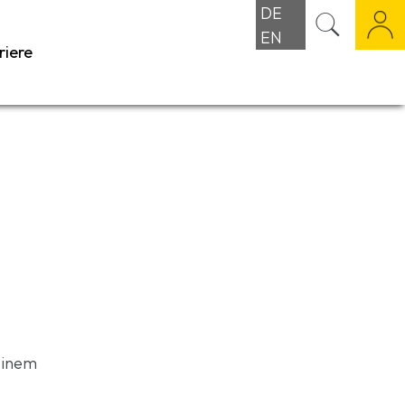
DE
EN
riere
einem