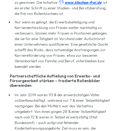

zu gewinnen. Die Initiative
www.klischee-frei.de
ist
ein erster Schritt zu einer Studien- und Berufsberatung,
die frei von Rollenklischees ist.
Nur wenn es gelingt, die Erwerbsbeteiligung und
Karriereentwicklung von Frauen weiter nachhaltig zu
verbessern, können mehr Frauen in Positionen gelangen,
die sie für eine Tätigkeit im Vorstand oder Aufsichtsrat
eines Unternehmens qualifizieren. Eine gesetzliche Quote
schafft das Risiko, dass notwendige Anstrengungen zur
Karriereförderung von Frauen, etwa zur besseren
Vereinbarkeit von Familie und Beruf, unterbleiben bzw.
beendet werden.
Partnerschaftliche Aufteilung von Erwerbs- und
Fürsorgearbeit stärken – tradierte Rollenbilder
überwinden
Im Jahr 2019 waren 93 % der erwerbstätigen Väter
vollzeitbeschäftigt, während nur 7 % einer Teilzeittätigkeit
nachgingen. Bei den Müttern war das Verhältnis
umgekehrt: Von ihnen gingen 28 % einer Vollzeittätigkeit
nach und 72 % waren in Teilzeit erwerbstätig (Stat.
Bundesamt) – auch aufgrund fehlender
Kinderbetreuungsangebote. Ziel muss es sein, die