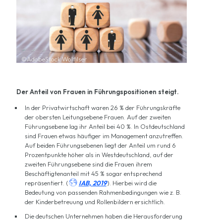
©AdobeStock Wolfilser
Der Anteil von Frauen in Führungspositionen steigt.
In der Privatwirtschaft waren 26 % der Führungskräfte
der obersten Leitungsebene Frauen. Auf der zweiten
Führungsebene lag ihr Anteil bei 40 %. In Ostdeutschland
sind Frauen etwas häufiger im Management anzutreffen.
Auf beiden Führungsebenen liegt der Anteil um rund 6
Prozentpunkte höher als in Westdeutschland, auf der
zweiten Führungsebene sind die Frauen ihrem
Beschäftigtenanteil mit 45 % sogar entsprechend

repräsentiert. (
IAB, 2019
). Hierbei wird die
Bedeutung von passenden Rahmenbedingungen wie z. B.
der Kinderbetreuung und Rollenbildern ersichtlich.
Die deutschen Unternehmen haben die Herausforderung