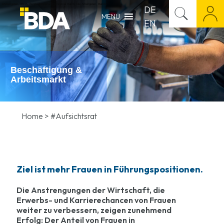
#Arbeitgeber
,
#BDA
,
Bundeskanzleramt
,
Christina Ramb
,
Die Arbeitgeber
,
Ramb
DE
MENU
EN
Beschäftigung &
Arbeitsmarkt
Home
>
#Aufsichtsrat
Ziel ist mehr Frauen in Führungspositionen.
Die Anstrengungen der Wirtschaft, die
Erwerbs- und Karrierechancen von Frauen
weiter zu verbessern, zeigen zunehmend
Erfolg: Der Anteil von Frauen in