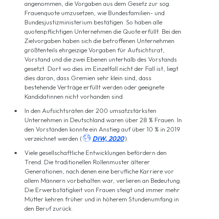
angenommen, die Vorgaben aus dem Gesetz zur sog.
Frauenquote umzusetzen, wie Bundesfamilien- und
Bundesjustizministerium bestätigen. So haben alle
quotenpflichtigen Unternehmen die Quote erfüllt. Bei den
Zielvorgaben haben sich die betroffenen Unternehmen
größtenteils ehrgeizige Vorgaben für Aufsichtsrat,
Vorstand und die zwei Ebenen unterhalb des Vorstands
gesetzt. Dort wo dies im Einzelfall nicht der Fall ist, liegt
dies daran, dass Gremien sehr klein sind, dass
bestehende Verträge erfüllt werden oder geeignete
Kandidatinnen nicht vorhanden sind.
In den Aufsichtsräten der 200 umsatzstärksten
Unternehmen in Deutschland waren über 28 % Frauen. In
den Vorständen konnte ein Anstieg auf über 10 % in 2019

verzeichnet werden (
DIW, 2020
).
Viele gesellschaftliche Entwicklungen befördern den
Trend: Die traditionellen Rollenmuster älterer
Generationen, nach denen eine berufliche Karriere vor
allem Männern vorbehalten war, verlieren an Bedeutung.
Die Erwerbstätigkeit von Frauen steigt und immer mehr
Mütter kehren früher und in höherem Stundenumfang in
den Beruf zurück.