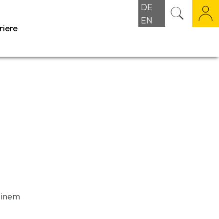
DE
EN
riere
einem