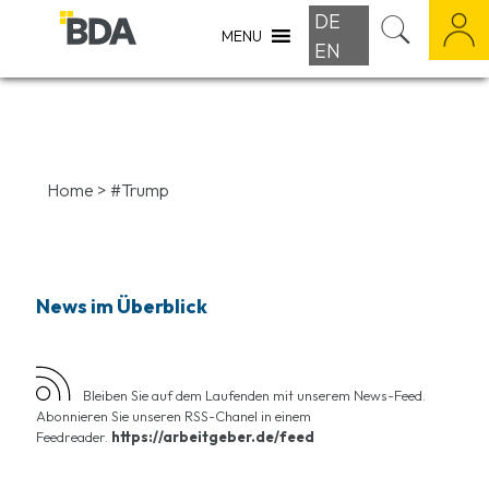
DE
MENU
EN
Home
>
#Trump
News im Überblick
Bleiben Sie auf dem Laufenden mit unserem News-Feed.
Abonnieren Sie unseren RSS-Chanel in einem
Feedreader.
https://arbeitgeber.de/feed