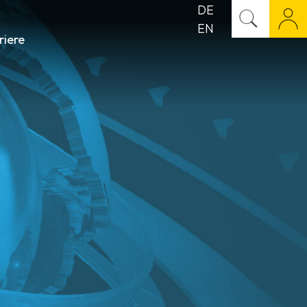
DE
EN
riere