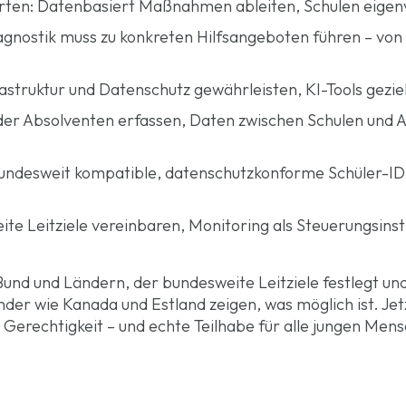
arten: Datenbasiert Maßnahmen ableiten, Schulen eigen
iagnostik muss zu konkreten Hilfsangeboten führen – von N
frastruktur und Datenschutz gewährleisten, KI-Tools gezie
 der Absolventen erfassen, Daten zwischen Schulen und 
Bundesweit kompatible, datenschutzkonforme Schüler-ID 
te Leitziele vereinbaren, Monitoring als Steuerungsins
Bund und Ländern, der bundesweite Leitziele festlegt un
der wie Kanada und Estland zeigen, was möglich ist. Jet
r Gerechtigkeit – und echte Teilhabe für alle jungen Men