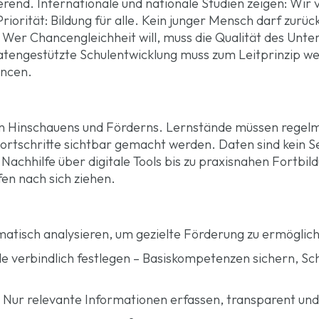
erend. Internationale und nationale Studien zeigen: Wir 
 Priorität: Bildung für alle. Kein junger Mensch darf zurü
er Chancengleichheit will, muss die Qualität des Unterr
atengestützte Schulentwicklung muss zum Leitprinzip w
ancen.
en Hinschauens und Förderns. Lernstände müssen regelm
 Fortschritte sichtbar gemacht werden. Daten sind kein
Nachhilfe über digitale Tools bis zu praxisnahen Fortbil
fen nach sich ziehen.
atisch analysieren, um gezielte Förderung zu ermöglic
Ziele verbindlich festlegen – Basiskompetenzen sichern,
 Nur relevante Informationen erfassen, transparent und