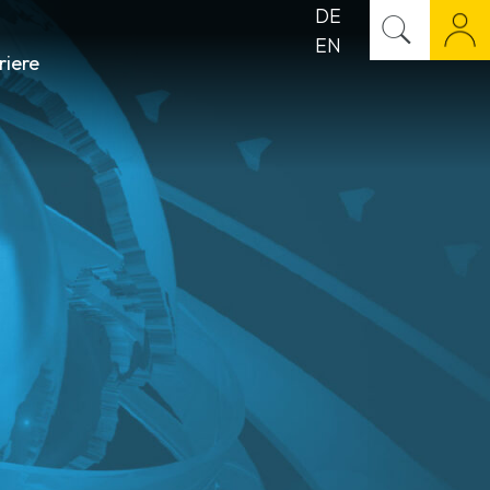
DE
EN
riere