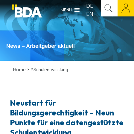
DE
MENU
EN
News – Arbeitgeber aktuell
Home
>
#Schulentwicklung
Neustart für
Bildungsgerechtigkeit – Neun
Punkte für eine datengestützte
Schulentwicklung