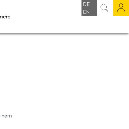
DE
EN
riere
einem