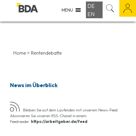
DE
MENU
EN
Home
>
Rentendebatte
News im Überblick
Bleiben Sie auf dem Laufenden mit unserem News-Feed.
Abonnieren Sie unseren RSS-Chanel in einem
Feedreader.
https://arbeitgeber.de/feed