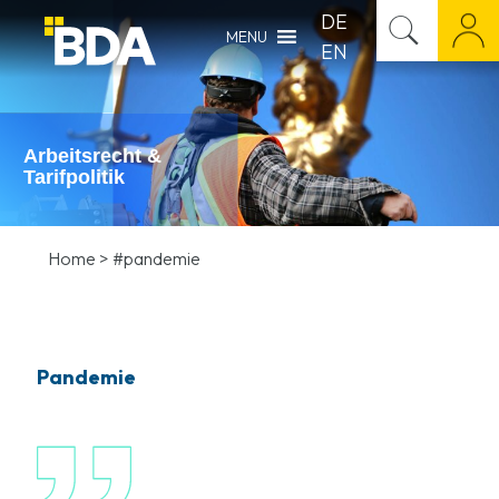
DE
MENU
EN
Arbeitsrecht &
Tarifpolitik
Home
>
#pandemie
Pandemie