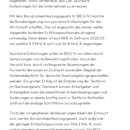
angefallen. Somit verfehlte es sein Ziel, spürbare
Entlastungen für die Unternehmen zu erreichen.
Mit dem Bürokratieentlastungsgesetz IV (BEG IV) möchte
die Bundesregierung nun spürbare Entlastungen für die
Wirtschaft schaffen. Das ist angesichts des immer weiter
steigenden laufenden Erfüllungsaufwandes dringend
notwendig. Denn dieser ist laut NKR im Zeitraum 2022/23
um weitere 9,3 Mrd. € auf rund 26,8 Mrd. € angestiegen.
Spürbare Entlastungen sollen im BEG IV vor allem durch
Verkürzungen von Aufbewahrungsfristen, durch den
Verzicht bzw. durch umfangreiche Absenkungen der
Formerfordernissen im Zivilrecht sowie dem Wegfall der
Hotelmeldepflicht für deutsche Staatsangehörige geschaffen
werden. Ein großer Erfolg ist die Etablierung der Textform
im Nachweisgesetz. Demnach können Arbeitgeber und
Arbeitgeberinnen die wesentlichen Arbeitsbedingungen und
Änderungen zu diesen künftig auch in Textform festhalten,
statt auf die analoge Schriftform zurückzugreifen.
Trotz der vorgesehenen Verbesserungen bleibt der Entwurf
zum vierten Bürokratieentlastungsgesetz, auch aufgrund
der geringen Entlastungssumme von 944,2 Mio. €, noch
weit hinter dem dringend Notwendigen zurück. Die BDA