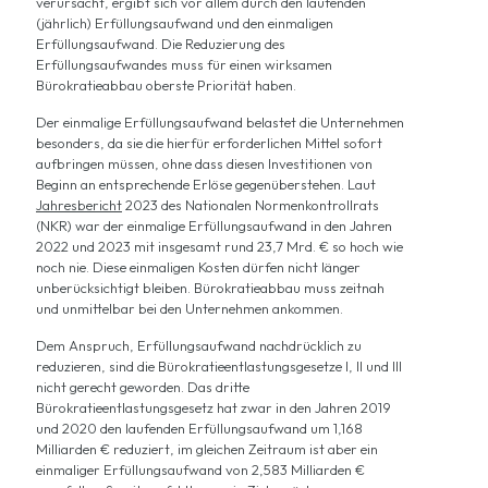
verursacht, ergibt sich vor allem durch den laufenden
(jährlich) Erfüllungsaufwand und den einmaligen
Erfüllungsaufwand. Die Reduzierung des
Erfüllungsaufwandes muss für einen wirksamen
Bürokratieabbau oberste Priorität haben.
Der einmalige Erfüllungsaufwand belastet die Unternehmen
besonders, da sie die hierfür erforderlichen Mittel sofort
aufbringen müssen, ohne dass diesen Investitionen von
Beginn an entsprechende Erlöse gegenüberstehen. Laut
Jahresbericht
2023 des Nationalen Normenkontrollrats
(NKR) war der einmalige Erfüllungsaufwand in den Jahren
2022 und 2023 mit insgesamt rund 23,7 Mrd. € so hoch wie
noch nie. Diese einmaligen Kosten dürfen nicht länger
unberücksichtigt bleiben. Bürokratieabbau muss zeitnah
und unmittelbar bei den Unternehmen ankommen.
Dem Anspruch, Erfüllungsaufwand nachdrücklich zu
reduzieren, sind die Bürokratieentlastungsgesetze I, II und III
nicht gerecht geworden. Das dritte
Bürokratieentlastungsgesetz hat zwar in den Jahren 2019
und 2020 den laufenden Erfüllungsaufwand um 1,168
Milliarden € reduziert, im gleichen Zeitraum ist aber ein
einmaliger Erfüllungsaufwand von 2,583 Milliarden €