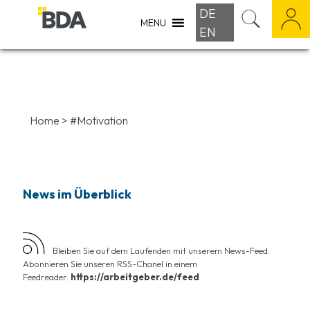
DE
MENU
EN
Home
>
#Motivation
News im Überblick
Bleiben Sie auf dem Laufenden mit unserem News-Feed.
Abonnieren Sie unseren RSS-Chanel in einem
Feedreader.
https://arbeitgeber.de/feed