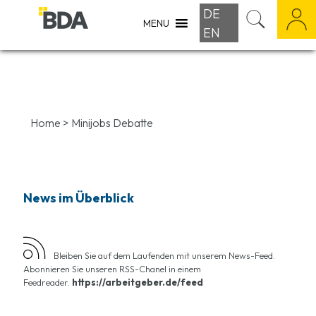
DE
MENU
EN
Home
>
Minijobs Debatte
News im Überblick
Bleiben Sie auf dem Laufenden mit unserem News-Feed.
Abonnieren Sie unseren RSS-Chanel in einem
Feedreader.
https://arbeitgeber.de/feed