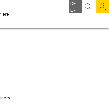
DE
EN
riere
einem