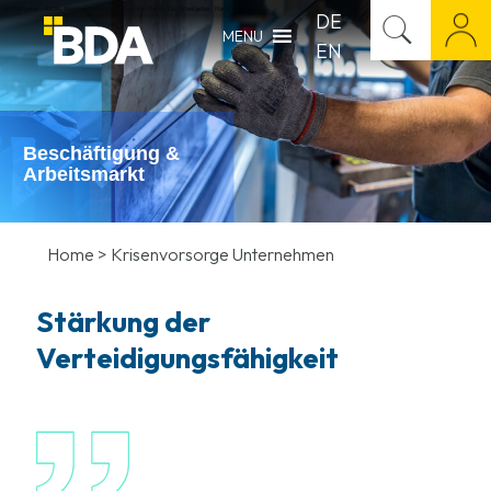
#Arbeitgeber
,
#BDA
,
Bundeskanzleramt
,
Christina Ramb
,
Die Arbeitgeber
,
Ramb
DE
MENU
EN
Beschäftigung &
Arbeitsmarkt
Home
>
Krisenvorsorge Unternehmen
Stärkung der
Verteidigungsfähigkeit