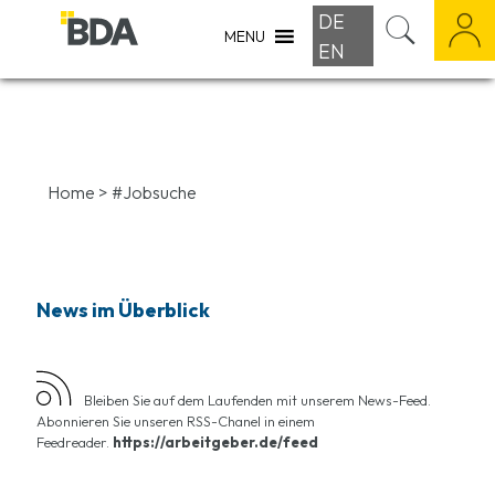
DE
MENU
EN
Home
>
#Jobsuche
News im Überblick
Bleiben Sie auf dem Laufenden mit unserem News-Feed.
Abonnieren Sie unseren RSS-Chanel in einem
Feedreader.
https://arbeitgeber.de/feed