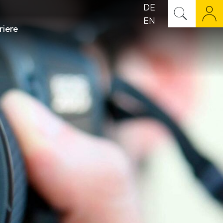
DE
EN
riere