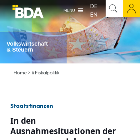
DE
MENU
EN
Volkswirtschaft
& Steuern
Home
>
#Fiskalpolitik
Staatsfinanzen
In den
Ausnahmesituationen der