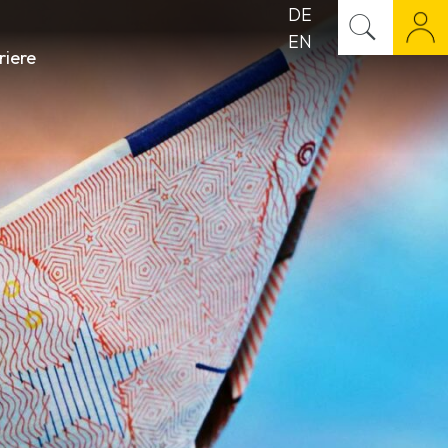
DE
EN
riere