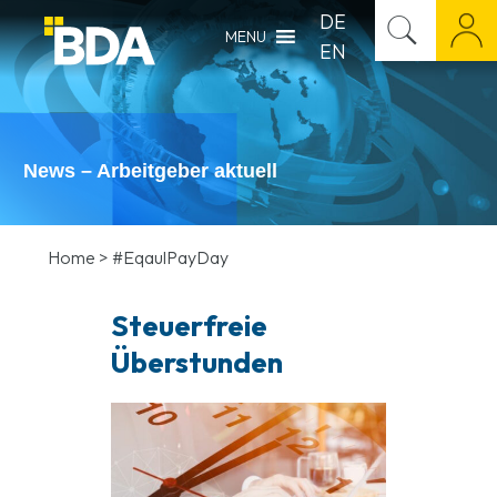
DE
MENU
EN
News – Arbeitgeber aktuell
Home
>
#EqaulPayDay
Steuerfreie
Überstunden