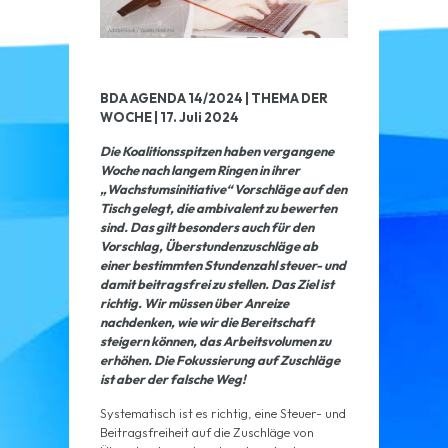
BDA AGENDA 14/2024 | THEMA DER
WOCHE | 17. Juli 2024
Die Koalitionsspitzen haben vergangene
Woche nach langem Ringen in ihrer
„Wachstumsinitiative“ Vorschläge auf den
Tisch gelegt, die ambivalent zu bewerten
sind. Das gilt besonders auch für den
Vorschlag, Überstundenzuschläge ab
einer bestimmten Stundenzahl steuer- und
damit beitragsfrei zu stellen. Das Ziel ist
richtig. Wir müssen über Anreize
nachdenken, wie wir die Bereitschaft
steigern können, das Arbeitsvolumen zu
erhöhen. Die Fokussierung auf Zuschläge
ist aber der falsche Weg!
Systematisch ist es richtig, eine Steuer- und
Beitragsfreiheit auf die Zuschläge von