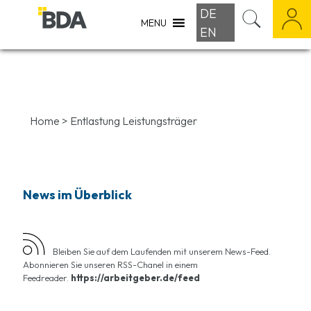
DE
MENU
EN
Home
>
Entlastung Leistungsträger
News im Überblick
Bleiben Sie auf dem Laufenden mit unserem News-Feed.
Abonnieren Sie unseren RSS-Chanel in einem
Feedreader.
https://arbeitgeber.de/feed