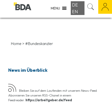
DE
MENU
EN
Home
>
#Bundeskanzler
News im Überblick
Bleiben Sie auf dem Laufenden mit unserem News-Feed.
Abonnieren Sie unseren RSS-Chanel in einem
Feedreader.
https://arbeitgeber.de/feed