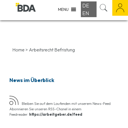
DE
MENU
EN
Home
>
Arbeitsrecht Befristung
News im Überblick
Bleiben Sie auf dem Laufenden mit unserem News-Feed.
Abonnieren Sie unseren RSS-Chanel in einem
Feedreader.
https://arbeitgeber.de/feed