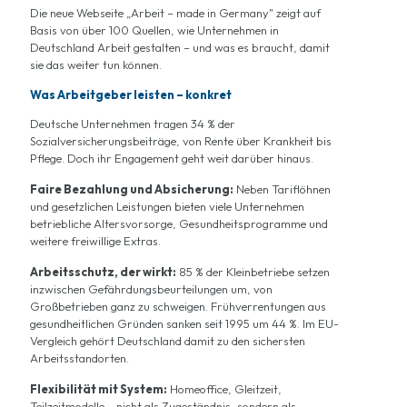
Die neue Webseite „Arbeit – made in Germany" zeigt auf
Basis von über 100 Quellen, wie Unternehmen in
Deutschland Arbeit gestalten – und was es braucht, damit
sie das weiter tun können.
Was Arbeitgeber leisten – konkret
Deutsche Unternehmen tragen 34 % der
Sozialversicherungsbeiträge, von Rente über Krankheit bis
Pflege. Doch ihr Engagement geht weit darüber hinaus.
Faire Bezahlung und Absicherung:
Neben Tariflöhnen
und gesetzlichen Leistungen bieten viele Unternehmen
betriebliche Altersvorsorge, Gesundheitsprogramme und
weitere freiwillige Extras.
Arbeitsschutz, der wirkt:
85 % der Kleinbetriebe setzen
inzwischen Gefährdungsbeurteilungen um, von
Großbetrieben ganz zu schweigen. Frühverrentungen aus
gesundheitlichen Gründen sanken seit 1995 um 44 %. Im EU-
Vergleich gehört Deutschland damit zu den sichersten
Arbeitsstandorten.
Flexibilität mit System:
Homeoffice, Gleitzeit,
Teilzeitmodelle – nicht als Zugeständnis, sondern als