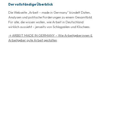
Der vollständige Überblick
Die Webseite „Arbeit – made in Germany" bündelt Daten,
Analysen und politische Forderungen zu einem Gesamtbild.
Für alle, die wissen wollen, wie Arbeit in Deutschland
wirklich aussieht – jenseits von Schlagzeilen und Klischees.
→ ARBEIT MADE IN GERMANY – Wie Arbeitgeberinnen &
Arbeitgeber gute Arbeit gestalten
Arbeit – made in Germany: Arbeitgeber-Fakten & Zukunftstrends
Arbeit – made in Germany
Gute Arbeit kommt nicht von ungefähr
46,4 Milliarden Euro investieren deutsche Unternehmen jedes
Jahr in die Weiterbildung ihrer Beschäftigten – mehr als jedes
andere Land in Europa. Arbeitsunfälle sind auf einem historischen