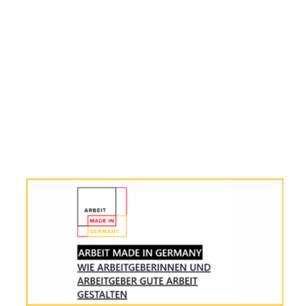
Marke nicht dauerhaft überschreiten, sonst verliert der Standort
an Attraktivität.
Digitalisierung beschleunigen: Weniger Berichtspflichten, mehr
digitale Verwaltung, schnellere Genehmigungsverfahren.
Fachkräftezuwanderung vereinfachen: Visa-Verfahren
beschleunigen, ausländische Abschlüsse schneller anerkennen,
bürokratische Hürden abbauen.
Der vollständige Überblick
Die Webseite „Arbeit – made in Germany“ bündelt Daten,
Analysen und politische Forderungen zu einem Gesamtbild. Für
alle, die wissen wollen, wie Arbeit in Deutschland wirklich aussieht
– jenseits von Schlagzeilen und Klischees .