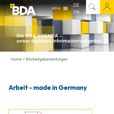
DE
MENU
EN
Die BDA AGENDA –
unser digitales Infor­mations­angebot
Home
>
#Arbeitgeberleistungen
Arbeit - made in Germany