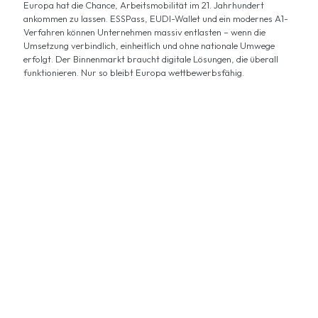
Europa hat die Chance, Arbeitsmobilität im 21. Jahrhundert
ankommen zu lassen. ESSPass, EUDI-Wallet und ein modernes A1-
Verfahren können Unternehmen massiv entlasten – wenn die
Umsetzung verbindlich, einheitlich und ohne nationale Umwege
erfolgt. Der Binnenmarkt braucht digitale Lösungen, die überall
funktionieren. Nur so bleibt Europa wettbewerbsfähig.
ESSPass jetzt einführen – Arbeitsmobilität endlich
entlasten
Grenzüberschreitende Arbeitsmobilität gehört zu den
Grundfreiheiten des europäischen Binnenmarkts – doch analoge
Bürokratie und zersplitterte Verfahren bremsen sie seit Jahren
aus. Unternehmen kämpfen mit papierbasierten A1-
Bescheinigungen, uneinheitlichen Prüfroutinen und fehlender
digitaler Verifizierung. Die Folgen: hoher Aufwand,
Rechtsunsicherheit, unnötige Kosten. Die Digitalisierung der
Sozialversicherungskoordination ist überfällig – und entscheidend
für einen funktionierenden Binnenmarkt.
Mit dem Europäischen Sozialversicherungsausweis (ESSPass) und
der EUDI-Wallet stehen erstmals Instrumente bereit, die echte
Entlastung bringen können: durch digitale, EU-weit einheitliche
Echtzeit-Verifizierung zentraler Dokumente wie A1-