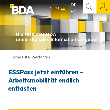
DE
MENU
EN
Die BDA AGENDA –
unser digitales Infor­mations­angebot
Home
>
#A1-Verfahren
ESSPass jetzt einführen –
Arbeitsmobilität endlich
entlasten